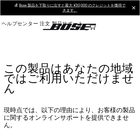
Skip
💰
Bose 製品を下取りに出すと最大 ¥30,000 のクレジットを獲得で
cl
きます。
to
Main
ヘルプセンター
注文
製品サポート
この製品はあなたの地域
ではご利用いただけませ
ん
現時点では、以下の理由により、お客様の製品
に関するオンラインサポートを提供できませ
ん。