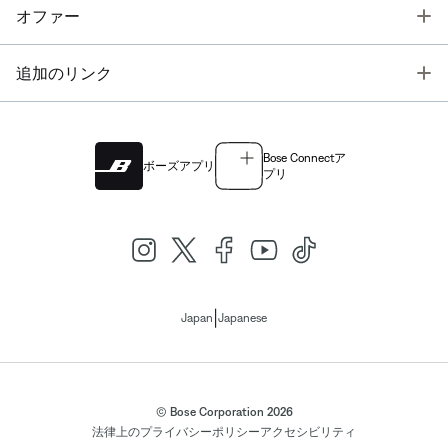
T
オファー
T
追加のリンク
Bose Connectア
ボーズアプリ
プリ
|
Japan
Japanese
© Bose Corporation 2026
法律上の
プライバシーポリシー
アクセシビリティ