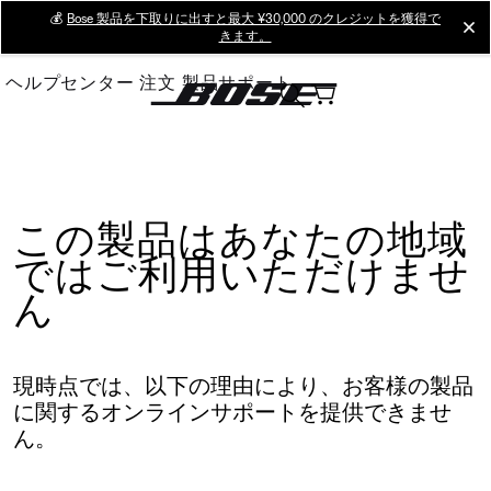
Skip
💰
Bose 製品を下取りに出すと最大 ¥30,000 のクレジットを獲得で
cl
きます。
to
Main
ヘルプセンター
注文
製品サポート
この製品はあなたの地域
ではご利用いただけませ
ん
現時点では、以下の理由により、お客様の製品
に関するオンラインサポートを提供できませ
ん。