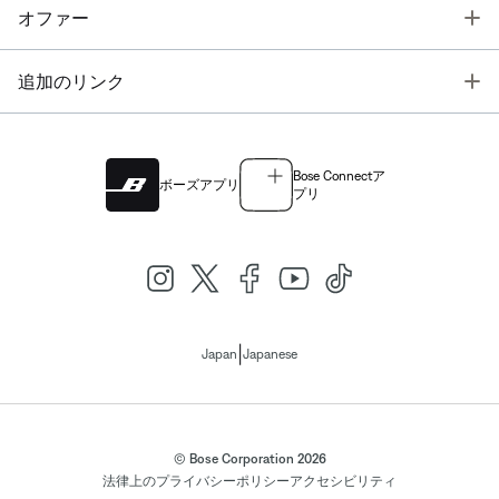
T
オファー
T
追加のリンク
Bose Connectア
ボーズアプリ
プリ
|
Japan
Japanese
© Bose Corporation 2026
法律上の
プライバシーポリシー
アクセシビリティ