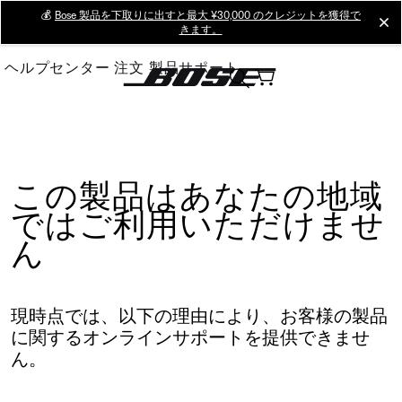
Skip
💰
Bose 製品を下取りに出すと最大 ¥30,000 のクレジットを獲得で
cl
きます。
to
Main
ヘルプセンター
注文
製品サポート
この製品はあなたの地域
ではご利用いただけませ
ん
現時点では、以下の理由により、お客様の製品
に関するオンラインサポートを提供できませ
ん。