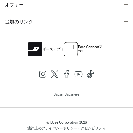
T
オファー
T
追加のリンク
Bose Connectア
ボーズアプリ
プリ
|
Japan
Japanese
© Bose Corporation 2026
法律上の
プライバシーポリシー
アクセシビリティ