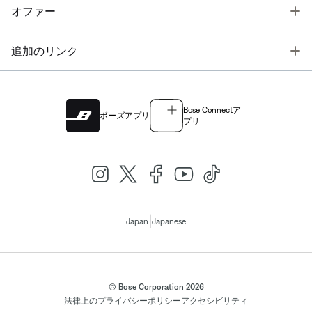
T
オファー
T
追加のリンク
Bose Connectア
ボーズアプリ
プリ
|
Japan
Japanese
© Bose Corporation 2026
法律上の
プライバシーポリシー
アクセシビリティ