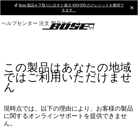
Skip
💰
Bose 製品を下取りに出すと最大 ¥30,000 のクレジットを獲得で
cl
きます。
to
Main
ヘルプセンター
注文
製品サポート
この製品はあなたの地域
ではご利用いただけませ
ん
現時点では、以下の理由により、お客様の製品
に関するオンラインサポートを提供できませ
ん。