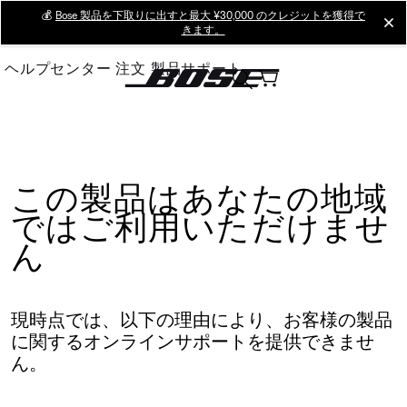
Skip
💰
Bose 製品を下取りに出すと最大 ¥30,000 のクレジットを獲得で
cl
きます。
to
Main
ヘルプセンター
注文
製品サポート
この製品はあなたの地域
ではご利用いただけませ
ん
現時点では、以下の理由により、お客様の製品
に関するオンラインサポートを提供できませ
ん。