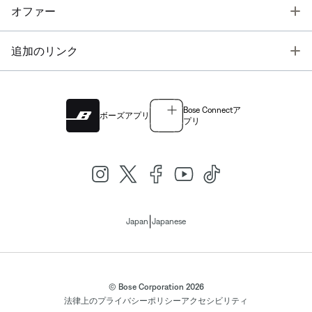
T
オファー
T
追加のリンク
Bose Connectア
ボーズアプリ
プリ
|
Japan
Japanese
© Bose Corporation 2026
法律上の
プライバシーポリシー
アクセシビリティ