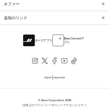
T
オファー
T
追加のリンク
Bose Connectア
ボーズアプリ
プリ
|
Japan
Japanese
© Bose Corporation 2026
法律上の
プライバシーポリシー
アクセシビリティ