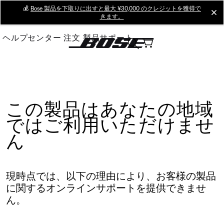
Skip
💰
Bose 製品を下取りに出すと最大 ¥30,000 のクレジットを獲得で
cl
きます。
to
Main
ヘルプセンター
注文
製品サポート
この製品はあなたの地域
ではご利用いただけませ
ん
現時点では、以下の理由により、お客様の製品
に関するオンラインサポートを提供できませ
ん。