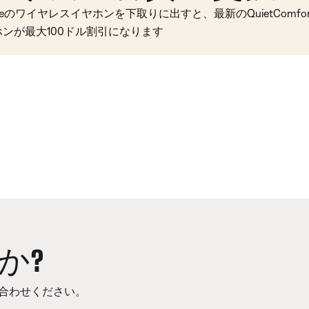
seのワイヤレスイヤホンを下取りに出すと、最新のQuietComfort 
ホンが最大100ドル割引になります
か?
合わせください。