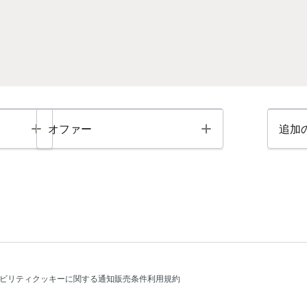
Toggle
Toggle
オファー
追加
ビリティ
クッキーに関する通知
販売条件
利用規約