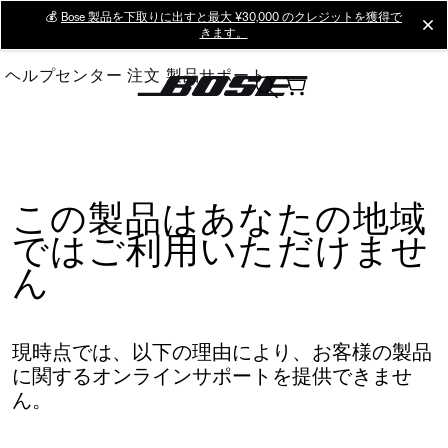
Skip
💰
Bose 製品を下取りに出すと最大 ¥30,000 のクレジットを獲得で
cl
きます。
to
Main
ヘルプセンター
注文
製品サポート
この製品はあなたの地域
ではご利用いただけませ
ん
現時点では、以下の理由により、お客様の製品
に関するオンラインサポートを提供できませ
ん。