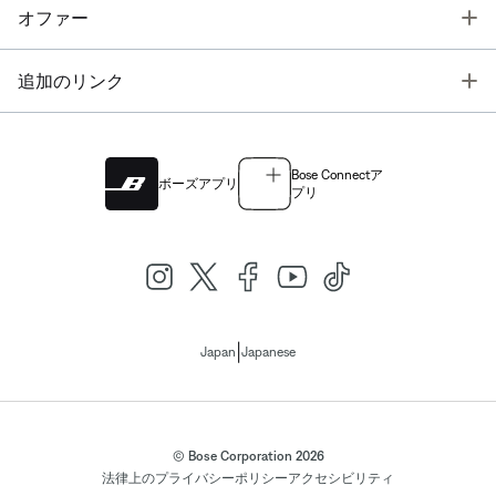
T
オファー
T
追加のリンク
Bose Connectア
ボーズアプリ
プリ
|
Japan
Japanese
© Bose Corporation 2026
法律上の
プライバシーポリシー
アクセシビリティ