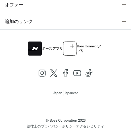
T
オファー
T
追加のリンク
Bose Connectア
ボーズアプリ
プリ
|
Japan
Japanese
© Bose Corporation 2026
法律上の
プライバシーポリシー
アクセシビリティ