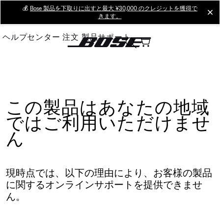
Skip
💰
Bose 製品を下取りに出すと最大 ¥30,000 のクレジットを獲得で
cl
きます。
to
Main
ヘルプセンター
注文
製品サポート
この製品はあなたの地域
ではご利用いただけませ
ん
現時点では、以下の理由により、お客様の製品
に関するオンラインサポートを提供できませ
ん。