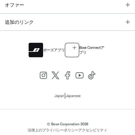
T
オファー
T
追加のリンク
Bose Connectア
ボーズアプリ
プリ
|
Japan
Japanese
© Bose Corporation 2026
法律上の
プライバシーポリシー
アクセシビリティ