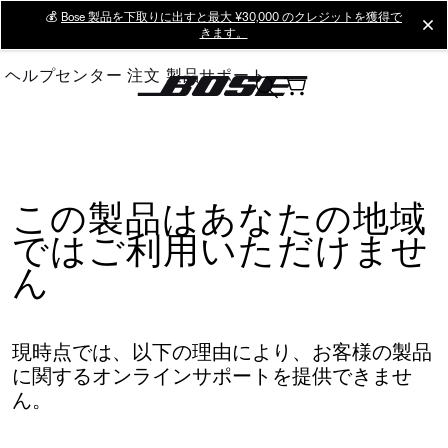
Skip
💰
Bose 製品を下取りに出すと最大 ¥30,000 のクレジットを獲得で
cl
きます。
to
Main
ヘルプセンター
注文
製品サポート
この製品はあなたの地域
ではご利用いただけませ
ん
現時点では、以下の理由により、お客様の製品
に関するオンラインサポートを提供できませ
ん。