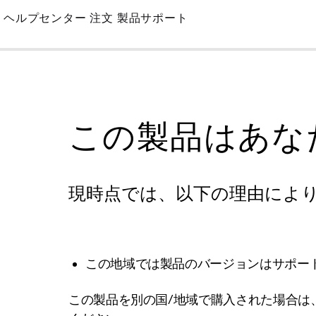
Skip
ヘルプセンター
注文
製品サポート
to
Main
この製品はあな
現時点では、以下の理由によ
この地域では製品のバージョンはサポー
この製品を別の国/地域で購入された場合は