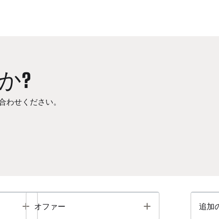
か?
合わせください。
Toggle
Toggle
オファー
追加