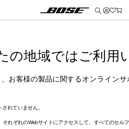
💰
Bose 製品を下取りに出すと最大 ¥30,000 のクレジットを獲得できます。
たの地域ではご利用
り、お客様の製品に関するオンラインサ
トされていません。
、それぞれのWebサイトにアクセスして、すべてのセル