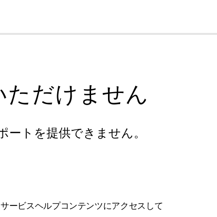
cl
いただけません
ポートを提供できません。
フサービスヘルプコンテンツにアクセスして