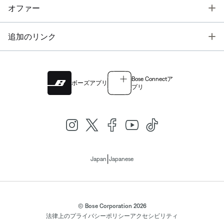
T
オファー
T
追加のリンク
Bose Connectア
ボーズアプリ
プリ
|
Japan
Japanese
© Bose Corporation 2026
法律上の
プライバシーポリシー
アクセシビリティ