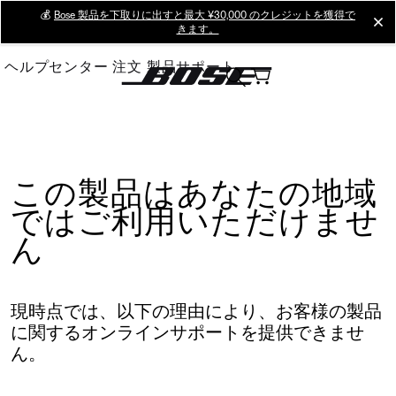
Skip
💰
Bose 製品を下取りに出すと最大 ¥30,000 のクレジットを獲得で
cl
きます。
to
Main
ヘルプセンター
注文
製品サポート
この製品はあなたの地域
ではご利用いただけませ
ん
現時点では、以下の理由により、お客様の製品
に関するオンラインサポートを提供できませ
ん。