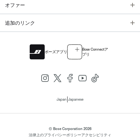
T
オファー
T
追加のリンク
Bose Connectア
ボーズアプリ
プリ
|
Japan
Japanese
© Bose Corporation 2026
法律上の
プライバシーポリシー
アクセシビリティ