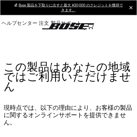
Skip
💰
Bose 製品を下取りに出すと最大 ¥30,000 のクレジットを獲得で
cl
きます。
to
Main
ヘルプセンター
注文
製品サポート
この製品はあなたの地域
ではご利用いただけませ
ん
現時点では、以下の理由により、お客様の製品
に関するオンラインサポートを提供できませ
ん。