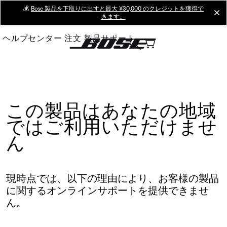
Skip
💰
Bose 製品を下取りに出すと最大 ¥30,000 のクレジットを獲得で
cl
きます。
to
Main
ヘルプセンター
注文
製品サポート
この製品はあなたの地域
ではご利用いただけませ
ん
現時点では、以下の理由により、お客様の製品
に関するオンラインサポートを提供できませ
ん。