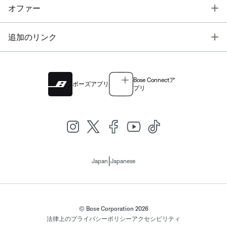
T
オファー
T
追加のリンク
Bose Connectア
ボーズアプリ
プリ
|
Japan
Japanese
© Bose Corporation 2026
法律上の
プライバシーポリシー
アクセシビリティ