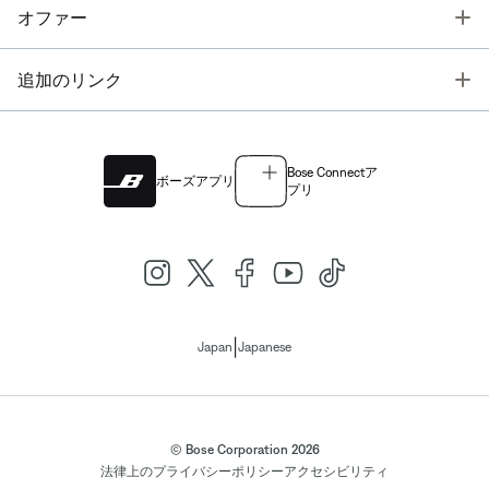
T
オファー
T
追加のリンク
Bose Connectア
ボーズアプリ
プリ
|
Japan
Japanese
© Bose Corporation 2026
法律上の
プライバシーポリシー
アクセシビリティ