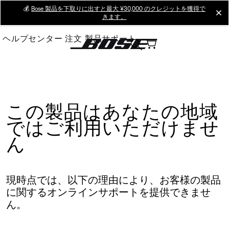
Skip
💰
Bose 製品を下取りに出すと最大 ¥30,000 のクレジットを獲得で
cl
きます。
to
Main
ヘルプセンター
注文
製品サポート
この製品はあなたの地域
ではご利用いただけませ
ん
現時点では、以下の理由により、お客様の製品
に関するオンラインサポートを提供できませ
ん。