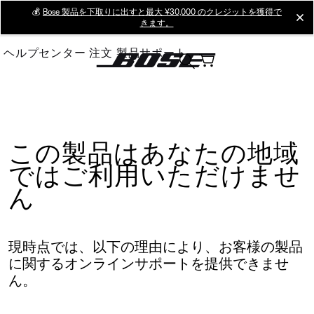
Skip
💰
Bose 製品を下取りに出すと最大 ¥30,000 のクレジットを獲得で
cl
きます。
to
Main
ヘルプセンター
注文
製品サポート
この製品はあなたの地域
ではご利用いただけませ
ん
現時点では、以下の理由により、お客様の製品
に関するオンラインサポートを提供できませ
ん。