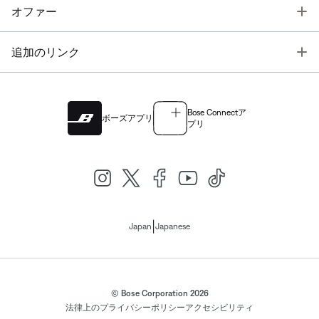
T
オファー
T
追加のリンク
Bose Connectア
ボーズアプリ
プリ
|
Japan
Japanese
© Bose Corporation 2026
法律上の
プライバシーポリシー
アクセシビリティ