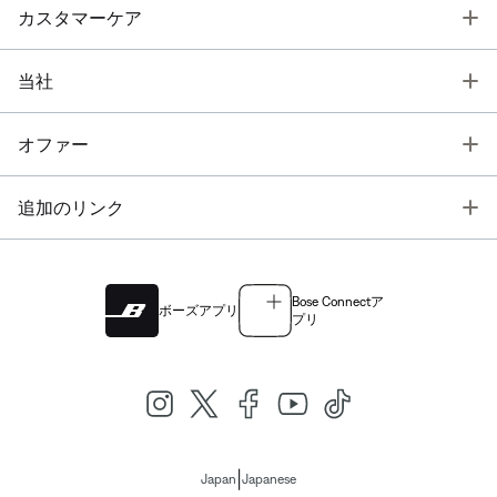
T
カスタマーケア
T
当社
T
オファー
T
追加のリンク
Bose Connectア
ボーズアプリ
プリ
|
Japan
Japanese