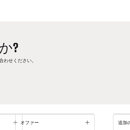
か?
合わせください。
Toggle
Toggle
オファー
追加