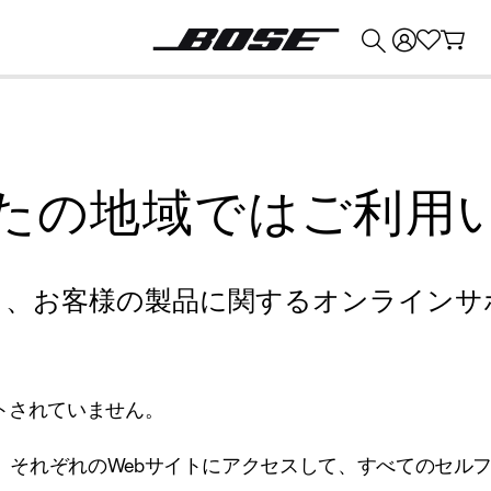
💰
Bose 製品を下取りに出すと最大 ¥30,000 のクレジットを獲得できます。
たの地域ではご利用
り、お客様の製品に関するオンラインサ
トされていません。
、それぞれのWebサイトにアクセスして、すべてのセル