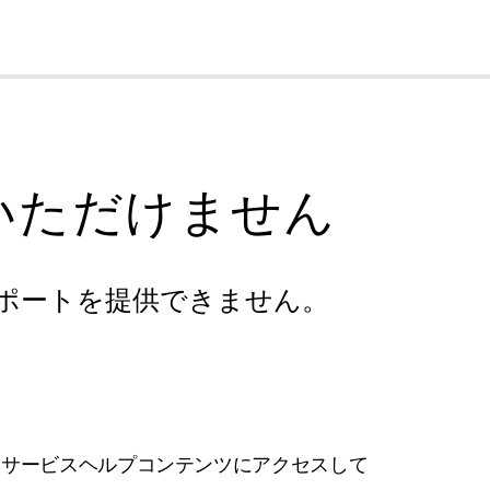
cl
いただけません
ポートを提供できません。
フサービスヘルプコンテンツにアクセスして