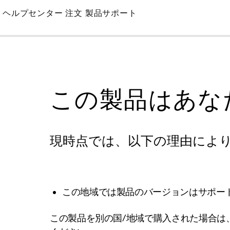
Skip
ヘルプセンター
注文
製品サポート
to
Main
この製品はあな
現時点では、以下の理由によ
この地域では製品のバージョンはサポー
この製品を別の国/地域で購入された場合は