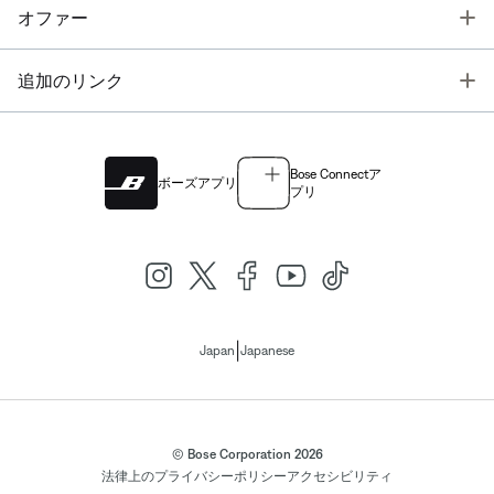
T
オファー
T
追加のリンク
Bose Connectア
ボーズアプリ
プリ
|
Japan
Japanese
© Bose Corporation 2026
法律上の
プライバシーポリシー
アクセシビリティ