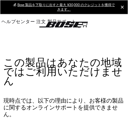
Skip
💰
Bose 製品を下取りに出すと最大 ¥30,000 のクレジットを獲得で
cl
きます。
to
Main
ヘルプセンター
注文
製品サポート
この製品はあなたの地域
ではご利用いただけませ
ん
現時点では、以下の理由により、お客様の製品
に関するオンラインサポートを提供できませ
ん。