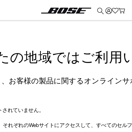
💰
Bose 製品を下取りに出すと最大 ¥30,000 のクレジットを獲得できます。
たの地域ではご利用
り、お客様の製品に関するオンラインサ
トされていません。
、それぞれのWebサイトにアクセスして、すべてのセル