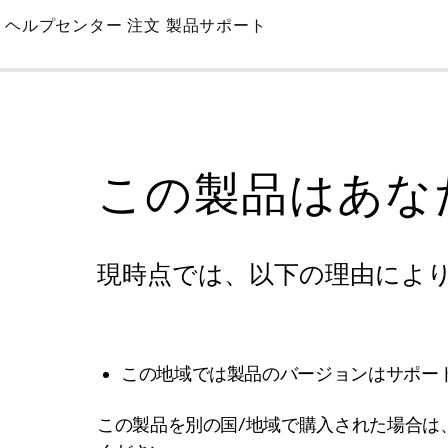
Skip
ヘルプセンター
注文
製品サポート
to
Main
この製品はあな
現時点では、以下の理由によ
この地域では製品のバージョンはサポー
この製品を別の国/地域で購入された場合は