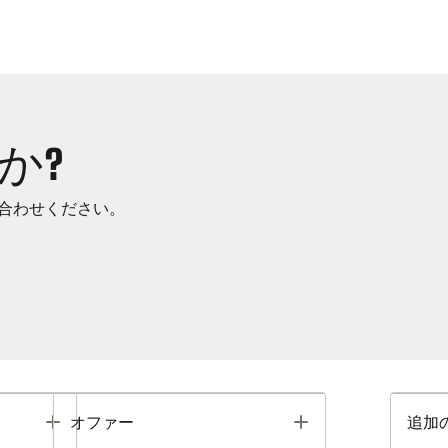
か?
合わせください。
Toggle
Toggle
オファー
追加