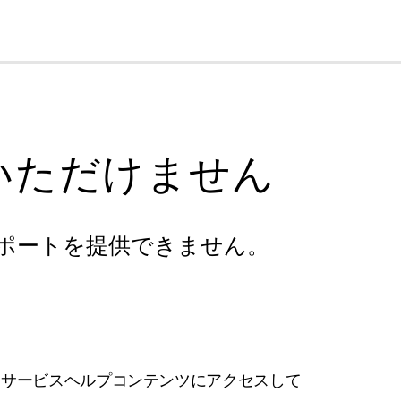
cl
いただけません
ポートを提供できません。
フサービスヘルプコンテンツにアクセスして