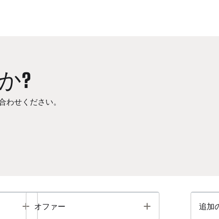
か?
合わせください。
Toggle
Toggle
オファー
追加