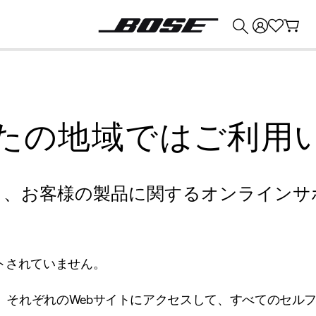
💰
Bose 製品を下取りに出すと最大 ¥30,000 のクレジットを獲得できます。
たの地域ではご利用
り、お客様の製品に関するオンラインサ
トされていません。
、それぞれのWebサイトにアクセスして、すべてのセル