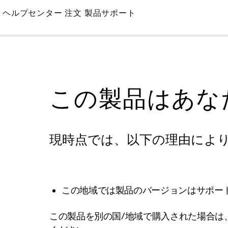
Skip
ヘルプセンター
注文
製品サポート
to
Main
この製品はあな
現時点では、以下の理由によ
この地域では製品のバージョンはサポー
この製品を別の国/地域で購入された場合は