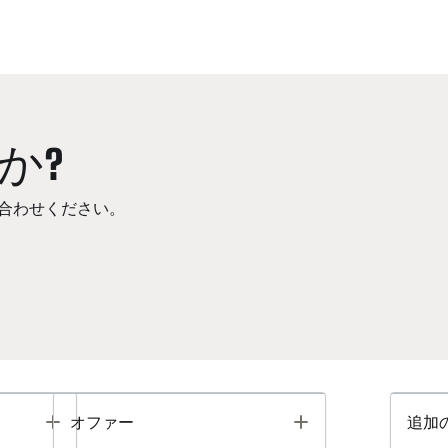
か?
合わせください。
Toggle
Toggle
オファー
追加