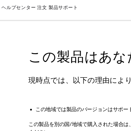
Skip
ヘルプセンター
注文
製品サポート
to
Main
この製品はあな
現時点では、以下の理由によ
この地域では製品のバージョンはサポー
この製品を別の国/地域で購入された場合は