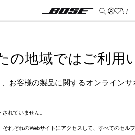
💰
Bose 製品を下取りに出すと最大 ¥30,000 のクレジットを獲得できます。
たの地域ではご利用
り、お客様の製品に関するオンラインサ
トされていません。
、それぞれのWebサイトにアクセスして、すべてのセル