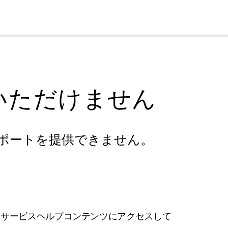
cl
いただけません
ポートを提供できません。
フサービスヘルプコンテンツにアクセスして