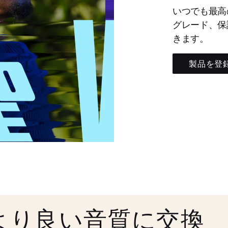
いつでも最高
グレード、保
きます。
製品を登
より良い音質に交換