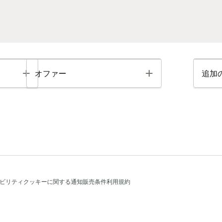
Toggle
Toggle
オファー
追加
ビリティ
クッキーに関する通知
販売条件
利用規約