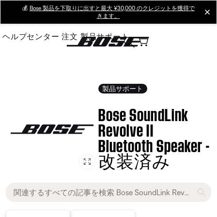
Skip
💰
Bose 製品を下取りに出すと最大 ¥30,000 のクレジットを獲得で
cl
きます。
to
Main
ヘルプセンター
注文
製品サポート
製品サポート
Bose SoundLink
Revolve II
Bluetooth Speaker -
改装済み