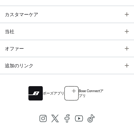
T
カスタマーケア
T
当社
T
オファー
T
追加のリンク
Bose Connectア
ボーズアプリ
プリ