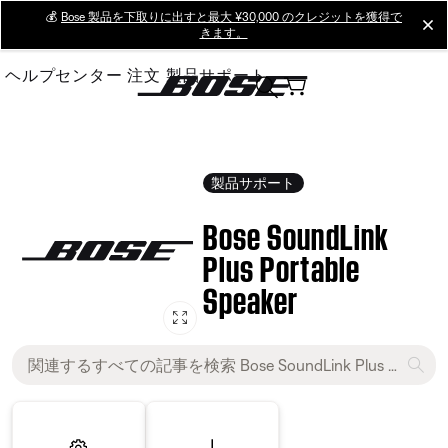
Skip
💰
Bose 製品を下取りに出すと最大 ¥30,000 のクレジットを獲得で
cl
きます。
to
Main
ヘルプセンター
注文
製品サポート
製品サポート
Bose SoundLink
Plus Portable
Speaker