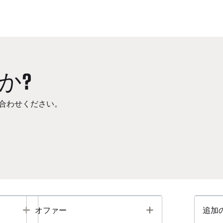
か?
合わせください。
Toggle
Toggle
オファー
追加