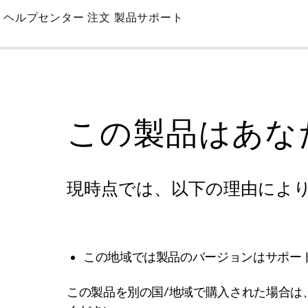
Skip
ヘルプセンター
注文
製品サポート
to
Main
この製品はあな
現時点では、以下の理由によ
この地域では製品のバージョンはサポー
この製品を別の国/地域で購入された場合は