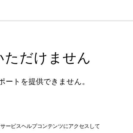
cl
いただけません
ポートを提供できません。
フサービスヘルプコンテンツにアクセスして