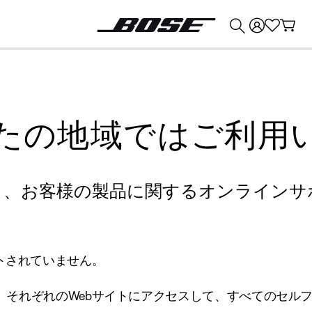
💰
Bose 製品を下取りに出すと最大 ¥30,000 のクレジットを獲得できます。
たの地域ではご利用
り、お客様の製品に関するオンラインサ
トされていません。
、それぞれのWebサイトにアクセスして、すべてのセル