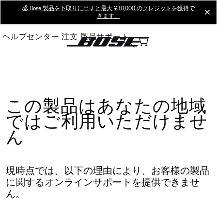
Skip
💰
Bose 製品を下取りに出すと最大 ¥30,000 のクレジットを獲得で
cl
きます。
to
Main
ヘルプセンター
注文
製品サポート
この製品はあなたの地域
ではご利用いただけませ
ん
現時点では、以下の理由により、お客様の製品
に関するオンラインサポートを提供できませ
ん。