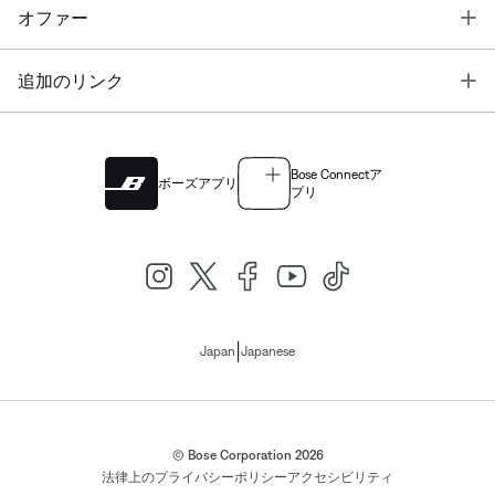
T
オファー
T
追加のリンク
Bose Connectア
ボーズアプリ
プリ
|
Japan
Japanese
© Bose Corporation 2026
法律上の
プライバシーポリシー
アクセシビリティ