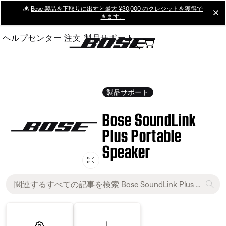
Skip
💰
Bose 製品を下取りに出すと最大 ¥30,000 のクレジットを獲得で
cl
きます。
to
Main
ヘルプセンター
注文
製品サポート
製品サポート
Bose SoundLink
Plus Portable
Speaker