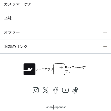
T
カスタマーケア
T
当社
T
オファー
T
追加のリンク
Bose Connectア
ボーズアプリ
プリ
|
Japan
Japanese