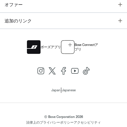
T
オファー
T
追加のリンク
Bose Connectア
ボーズアプリ
プリ
|
Japan
Japanese
© Bose Corporation 2026
法律上の
プライバシーポリシー
アクセシビリティ