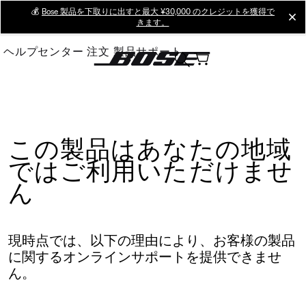
Skip
💰
Bose 製品を下取りに出すと最大 ¥30,000 のクレジットを獲得で
cl
きます。
to
Main
ヘルプセンター
注文
製品サポート
この製品はあなたの地域
ではご利用いただけませ
ん
現時点では、以下の理由により、お客様の製品
に関するオンラインサポートを提供できませ
ん。