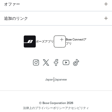
T
オファー
T
追加のリンク
Bose Connectア
ボーズアプリ
プリ
|
Japan
Japanese
© Bose Corporation 2026
法律上の
プライバシーポリシー
アクセシビリティ