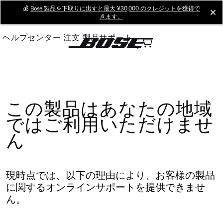
Skip
💰
Bose 製品を下取りに出すと最大 ¥30,000 のクレジットを獲得で
cl
きます。
to
Main
ヘルプセンター
注文
製品サポート
この製品はあなたの地域
ではご利用いただけませ
ん
現時点では、以下の理由により、お客様の製品
に関するオンラインサポートを提供できませ
ん。