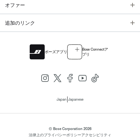
T
オファー
T
追加のリンク
Bose Connectア
ボーズアプリ
プリ
|
Japan
Japanese
© Bose Corporation 2026
法律上の
プライバシーポリシー
アクセシビリティ