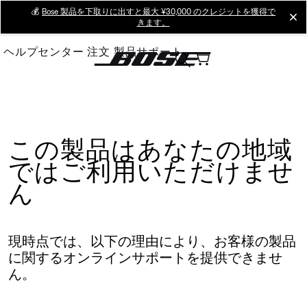
Skip
💰
Bose 製品を下取りに出すと最大 ¥30,000 のクレジットを獲得で
cl
きます。
to
Main
ヘルプセンター
注文
製品サポート
この製品はあなたの地域
ではご利用いただけませ
ん
現時点では、以下の理由により、お客様の製品
に関するオンラインサポートを提供できませ
ん。