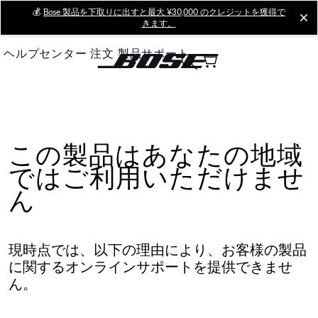
Skip
💰
Bose 製品を下取りに出すと最大 ¥30,000 のクレジットを獲得で
cl
きます。
to
Main
ヘルプセンター
注文
製品サポート
この製品はあなたの地域
ではご利用いただけませ
ん
現時点では、以下の理由により、お客様の製品
に関するオンラインサポートを提供できませ
ん。