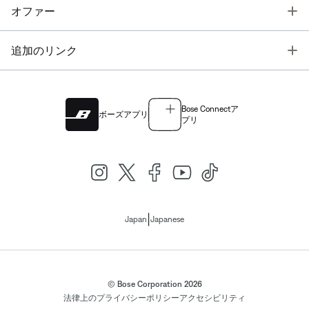
T
オファー
T
追加のリンク
Bose Connectア
ボーズアプリ
プリ
|
Japan
Japanese
© Bose Corporation 2026
法律上の
プライバシーポリシー
アクセシビリティ