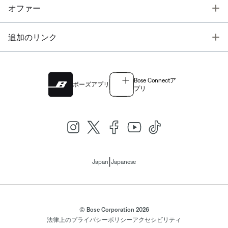
T
オファー
T
追加のリンク
Bose Connectア
ボーズアプリ
プリ
|
Japan
Japanese
© Bose Corporation 2026
法律上の
プライバシーポリシー
アクセシビリティ