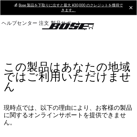
Skip
💰
Bose 製品を下取りに出すと最大 ¥30,000 のクレジットを獲得で
cl
きます。
to
Main
ヘルプセンター
注文
製品サポート
この製品はあなたの地域
ではご利用いただけませ
ん
現時点では、以下の理由により、お客様の製品
に関するオンラインサポートを提供できませ
ん。