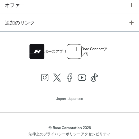
T
オファー
T
追加のリンク
Bose Connectア
ボーズアプリ
プリ
|
Japan
Japanese
© Bose Corporation 2026
法律上の
プライバシーポリシー
アクセシビリティ