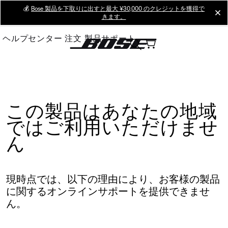
Skip
💰
Bose 製品を下取りに出すと最大 ¥30,000 のクレジットを獲得で
cl
きます。
to
Main
ヘルプセンター
注文
製品サポート
この製品はあなたの地域
ではご利用いただけませ
ん
現時点では、以下の理由により、お客様の製品
に関するオンラインサポートを提供できませ
ん。