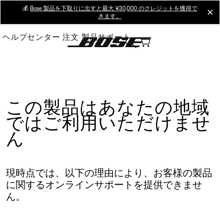
Skip
💰
Bose 製品を下取りに出すと最大 ¥30,000 のクレジットを獲得で
cl
きます。
to
Main
ヘルプセンター
注文
製品サポート
この製品はあなたの地域
ではご利用いただけませ
ん
現時点では、以下の理由により、お客様の製品
に関するオンラインサポートを提供できませ
ん。