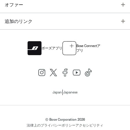
T
オファー
T
追加のリンク
Bose Connectア
ボーズアプリ
プリ
|
Japan
Japanese
© Bose Corporation 2026
法律上の
プライバシーポリシー
アクセシビリティ