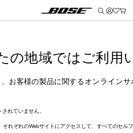
💰
Bose 製品を下取りに出すと最大 ¥30,000 のクレジットを獲得できます。
たの地域ではご利用
り、お客様の製品に関するオンラインサ
トされていません。
、それぞれのWebサイトにアクセスして、すべてのセル