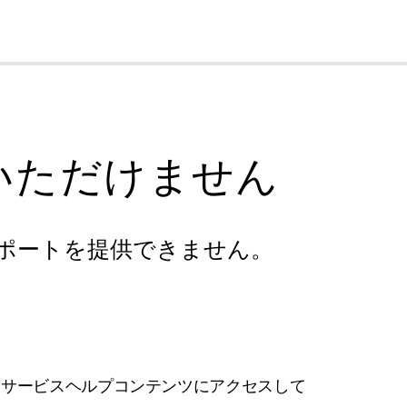
cl
いただけません
ポートを提供できません。
フサービスヘルプコンテンツにアクセスして