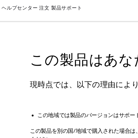
Skip
ヘルプセンター
注文
製品サポート
to
Main
この製品はあな
現時点では、以下の理由によ
この地域では製品のバージョンはサポー
この製品を別の国/地域で購入された場合は