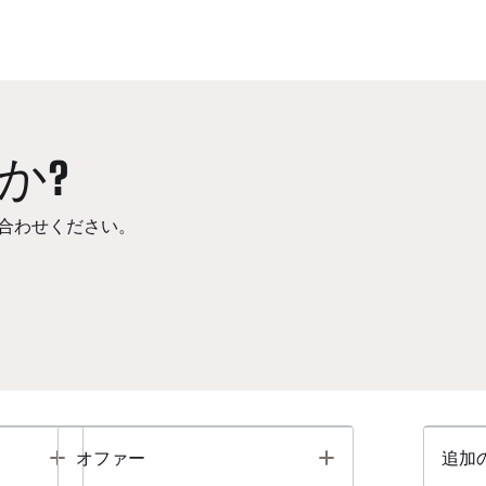
か?
合わせください。
Toggle
Toggle
オファー
追加