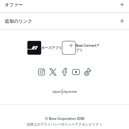
T
オファー
T
追加のリンク
Bose Connectア
ボーズアプリ
プリ
|
Japan
Japanese
© Bose Corporation 2026
法律上の
プライバシーポリシー
アクセシビリティ