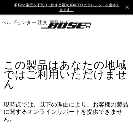
Skip
💰
Bose 製品を下取りに出すと最大 ¥30,000 のクレジットを獲得で
cl
きます。
to
Main
ヘルプセンター
注文
製品サポート
この製品はあなたの地域
ではご利用いただけませ
ん
現時点では、以下の理由により、お客様の製品
に関するオンラインサポートを提供できませ
ん。