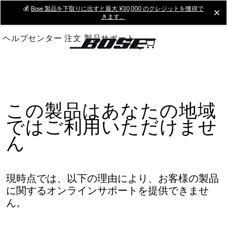
Skip
💰
Bose 製品を下取りに出すと最大 ¥30,000 のクレジットを獲得で
cl
きます。
to
Main
ヘルプセンター
注文
製品サポート
この製品はあなたの地域
ではご利用いただけませ
ん
現時点では、以下の理由により、お客様の製品
に関するオンラインサポートを提供できませ
ん。