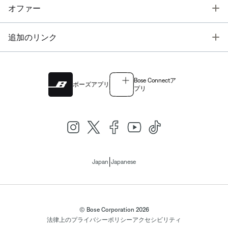
T
オファー
T
追加のリンク
Bose Connectア
ボーズアプリ
プリ
|
Japan
Japanese
© Bose Corporation 2026
法律上の
プライバシーポリシー
アクセシビリティ