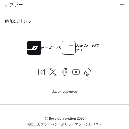
T
オファー
T
追加のリンク
Bose Connectア
ボーズアプリ
プリ
|
Japan
Japanese
© Bose Corporation 2026
法律上の
プライバシーポリシー
アクセシビリティ