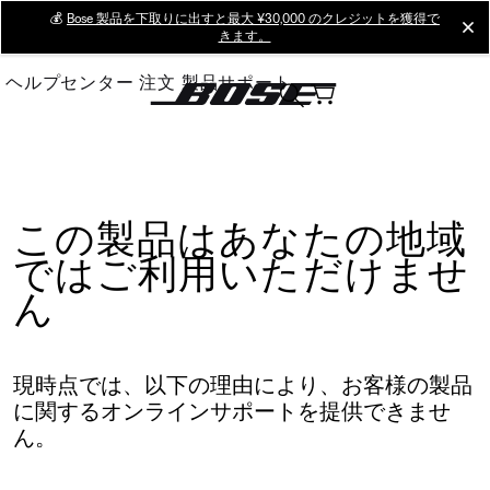
Skip
💰
Bose 製品を下取りに出すと最大 ¥30,000 のクレジットを獲得で
cl
きます。
to
Main
ヘルプセンター
注文
製品サポート
この製品はあなたの地域
ではご利用いただけませ
ん
現時点では、以下の理由により、お客様の製品
に関するオンラインサポートを提供できませ
ん。