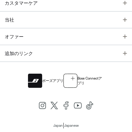
T
カスタマーケア
T
当社
T
オファー
T
追加のリンク
Bose Connectア
ボーズアプリ
プリ
|
Japan
Japanese