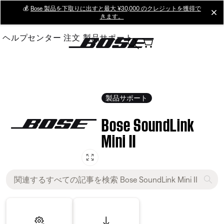
Skip
💰
Bose 製品を下取りに出すと最大 ¥30,000 のクレジットを獲得で
cl
きます。
to
Main
ヘルプセンター
注文
製品サポート
製品サポート
Bose SoundLink
Mini II