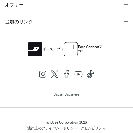
T
オファー
T
追加のリンク
Bose Connectア
ボーズアプリ
プリ
|
Japan
Japanese
© Bose Corporation 2026
法律上の
プライバシーポリシー
アクセシビリティ