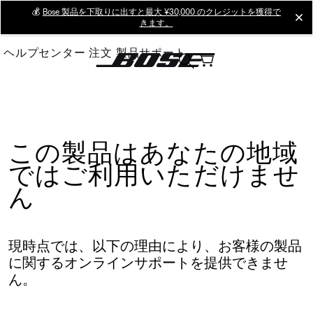
Skip
💰
Bose 製品を下取りに出すと最大 ¥30,000 のクレジットを獲得で
cl
きます。
to
Main
ヘルプセンター
注文
製品サポート
この製品はあなたの地域
ではご利用いただけませ
ん
現時点では、以下の理由により、お客様の製品
に関するオンラインサポートを提供できませ
ん。