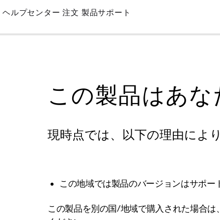
Skip
ヘルプセンター
注文
製品サポート
to
Main
この製品はあな
現時点では、以下の理由によ
この地域では製品のバージョンはサポー
この製品を別の国/地域で購入された場合は