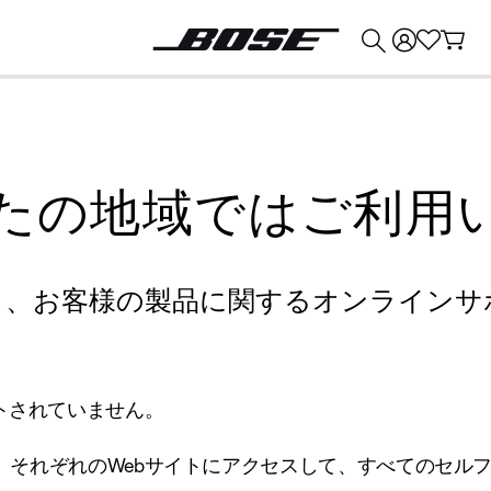
💰
Bose 製品を下取りに出すと最大 ¥30,000 のクレジットを獲得できます。
たの地域ではご利用
り、お客様の製品に関するオンラインサ
トされていません。
、それぞれのWebサイトにアクセスして、すべてのセル