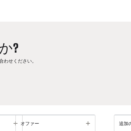
か?
合わせください。
Toggle
Toggle
オファー
追加