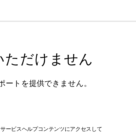
cl
いただけません
ポートを提供できません。
フサービスヘルプコンテンツにアクセスして