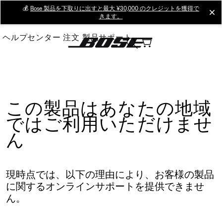
Skip
💰
Bose 製品を下取りに出すと最大 ¥30,000 のクレジットを獲得で
cl
きます。
to
Main
ヘルプセンター
注文
製品サポート
この製品はあなたの地域
ではご利用いただけませ
ん
現時点では、以下の理由により、お客様の製品
に関するオンラインサポートを提供できませ
ん。