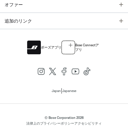
T
オファー
T
追加のリンク
Bose Connectア
ボーズアプリ
プリ
|
Japan
Japanese
© Bose Corporation 2026
法律上の
プライバシーポリシー
アクセシビリティ