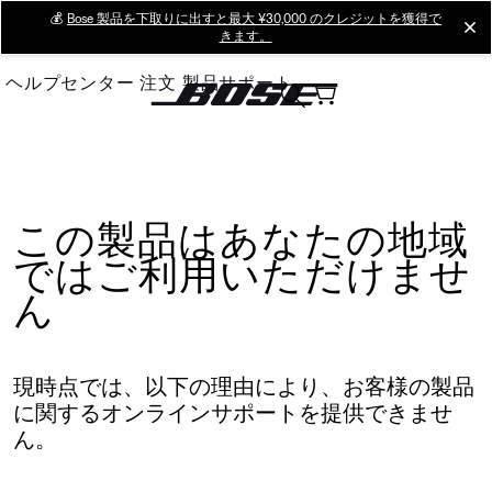
Skip
💰
Bose 製品を下取りに出すと最大 ¥30,000 のクレジットを獲得で
cl
きます。
to
Main
ヘルプセンター
注文
製品サポート
この製品はあなたの地域
ではご利用いただけませ
ん
現時点では、以下の理由により、お客様の製品
に関するオンラインサポートを提供できませ
ん。