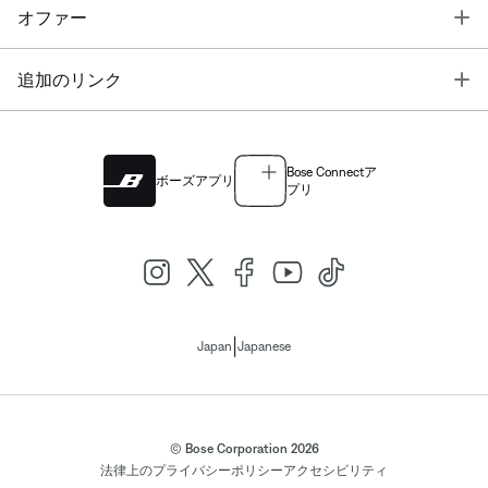
T
オファー
T
追加のリンク
Bose Connectア
ボーズアプリ
プリ
|
Japan
Japanese
© Bose Corporation 2026
法律上の
プライバシーポリシー
アクセシビリティ