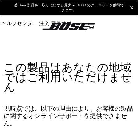
Skip
💰
Bose 製品を下取りに出すと最大 ¥30,000 のクレジットを獲得で
cl
きます。
to
Main
ヘルプセンター
注文
製品サポート
この製品はあなたの地域
ではご利用いただけませ
ん
現時点では、以下の理由により、お客様の製品
に関するオンラインサポートを提供できませ
ん。