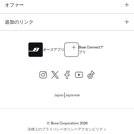
T
オファー
T
追加のリンク
Bose Connectア
ボーズアプリ
プリ
|
Japan
Japanese
© Bose Corporation 2026
法律上の
プライバシーポリシー
アクセシビリティ