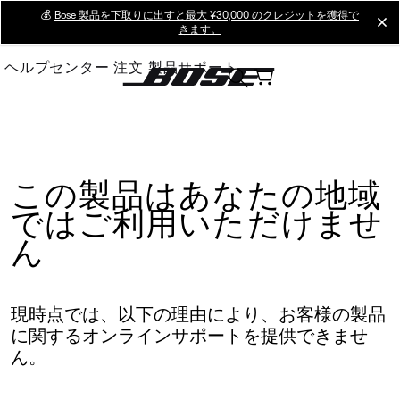
Skip
💰
Bose 製品を下取りに出すと最大 ¥30,000 のクレジットを獲得で
cl
きます。
to
Main
ヘルプセンター
注文
製品サポート
この製品はあなたの地域
ではご利用いただけませ
ん
現時点では、以下の理由により、お客様の製品
に関するオンラインサポートを提供できませ
ん。