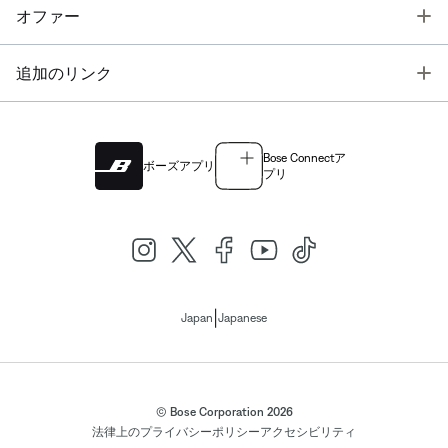
T
オファー
T
追加のリンク
Bose Connectア
ボーズアプリ
プリ
|
Japan
Japanese
© Bose Corporation 2026
法律上の
プライバシーポリシー
アクセシビリティ