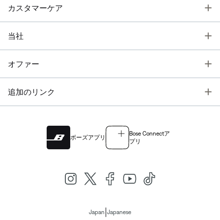
T
カスタマーケア
T
当社
T
オファー
T
追加のリンク
Bose Connectア
ボーズアプリ
プリ
|
Japan
Japanese