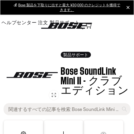
Skip
💰
Bose 製品を下取りに出すと最大 ¥30,000 のクレジットを獲得で
cl
きます。
to
Main
ヘルプセンター
注文
製品サポート
製品サポート
Bose SoundLink
Mini II - クラブ
エディション