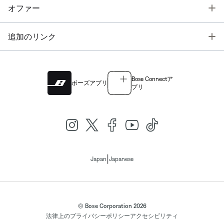
T
オファー
T
追加のリンク
Bose Connectア
ボーズアプリ
プリ
|
Japan
Japanese
© Bose Corporation 2026
法律上の
プライバシーポリシー
アクセシビリティ