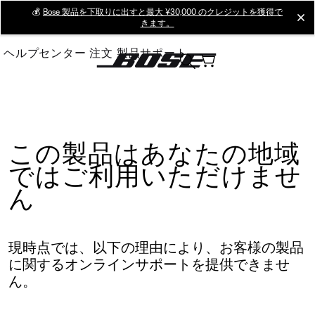
Skip
💰
Bose 製品を下取りに出すと最大 ¥30,000 のクレジットを獲得で
cl
きます。
to
Main
ヘルプセンター
注文
製品サポート
この製品はあなたの地域
ではご利用いただけませ
ん
現時点では、以下の理由により、お客様の製品
に関するオンラインサポートを提供できませ
ん。