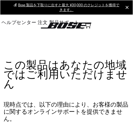
Skip
💰
Bose 製品を下取りに出すと最大 ¥30,000 のクレジットを獲得で
cl
きます。
to
Main
ヘルプセンター
注文
製品サポート
この製品はあなたの地域
ではご利用いただけませ
ん
現時点では、以下の理由により、お客様の製品
に関するオンラインサポートを提供できませ
ん。