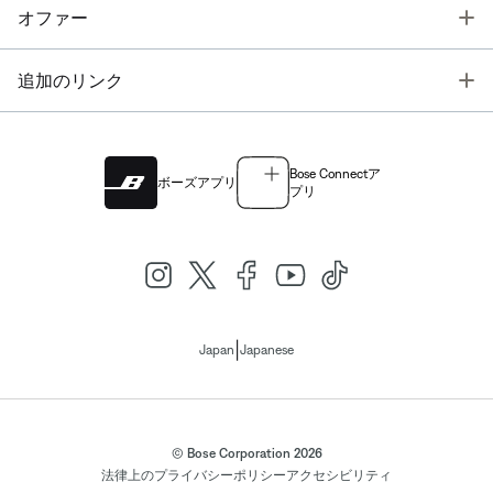
T
オファー
T
追加のリンク
Bose Connectア
ボーズアプリ
プリ
|
Japan
Japanese
© Bose Corporation 2026
法律上の
プライバシーポリシー
アクセシビリティ