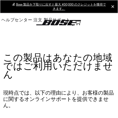
Skip
💰
Bose 製品を下取りに出すと最大 ¥30,000 のクレジットを獲得で
cl
きます。
to
Main
ヘルプセンター
注文
製品サポート
この製品はあなたの地域
ではご利用いただけませ
ん
現時点では、以下の理由により、お客様の製品
に関するオンラインサポートを提供できませ
ん。