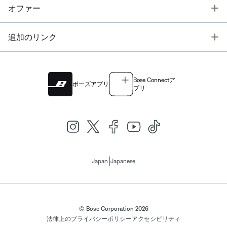
T
オファー
T
追加のリンク
Bose Connectア
ボーズアプリ
プリ
|
Japan
Japanese
© Bose Corporation 2026
法律上の
プライバシーポリシー
アクセシビリティ